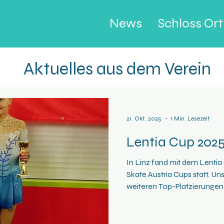
News
Schloss Or
Aktuelles aus dem Verein
21. Okt. 2025
1 Min. Lesezeit
Lentia Cup 202
In Linz fand mit dem Lentia
Skate Austria Cups statt. Un
weiteren Top-Platzierungen 
Bronze. Wir freuen uns, nac
Marie "Mimi" Födinger wiede
zu haben. Entgegen allen E