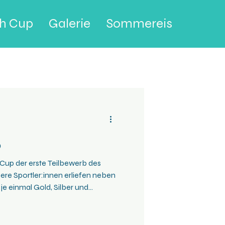
th Cup
Galerie
Sommereis
5
 Cup der erste Teilbewerb des
sere Sportler:innen erliefen neben
je einmal Gold, Silber und
h fast zwei Jahrzehnten mit
r eine Juniorenläuferin im Team
rwartungen schaffte Mimi mit