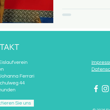
dem drittbesten Kurzprogr
gegen durchwegs ältere und
Drittplatzierte den Sprung
TAKT
islaufverein
Impres
en
Datensc
Johanna Ferrari
schulweg 44
munden
tieren Sie uns