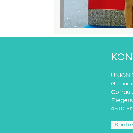
KON
UNION E
Gmund
Obfrau 
Flieger
4810 G
Kontak